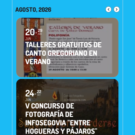
AGOSTO, 2026
20
29
AGO
JUN
TALLERES GRATUITOS DE
CANTO GREGORIANO EN
VERANO
24
22
OCT
JUN
V CONCURSO DE
FOTOGRAFÍA DE
INFOSEGOVIA "ENTRE
HOGUERAS Y PÁJAROS"