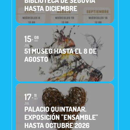
BIBLIOTECA DE SEGOVIA
HASTA DICIEMBRE
15
08
AGO
JUL
51 MUSEG HASTA EL 8 DE
AGOSTO
17
11
OCT
JUL
PALACIO QUINTANAR.
EXPOSICIÓN "ENSAMBLE"
HASTA OCTUBRE 2026