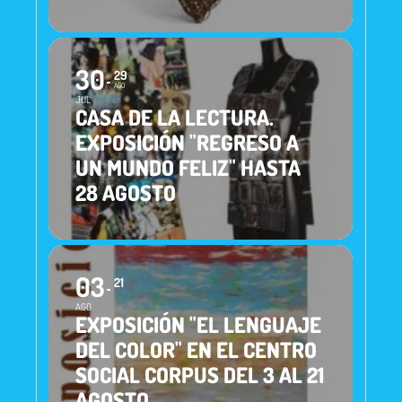
30
29
AGO
JUL
CASA DE LA LECTURA.
EXPOSICIÓN "REGRESO A
UN MUNDO FELIZ" HASTA
28 AGOSTO
03
21
AGO
EXPOSICIÓN "EL LENGUAJE
DEL COLOR" EN EL CENTRO
SOCIAL CORPUS DEL 3 AL 21
AGOSTO