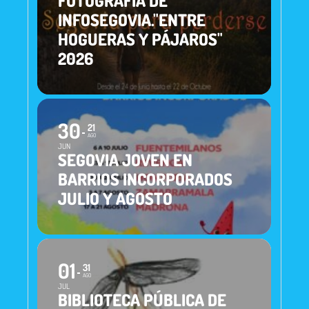
FOTOGRAFÍA DE
INFOSEGOVIA."ENTRE
HOGUERAS Y PÁJAROS"
2026
30
21
AGO
JUN
SEGOVIA JOVEN EN
BARRIOS INCORPORADOS
JULIO Y AGOSTO
01
31
AGO
JUL
BIBLIOTECA PÚBLICA DE