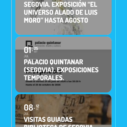
SEGOVIA. EXPOSICIÓN “EL
UNIVERSO ALADO DE LUIS
MORO” HASTA AGOSTO
01
25
OCT
JUL
PALACIO QUINTANAR
(SEGOVIA). EXPOSICIONES
TEMPORALES.
08
12
DIC
JUL
VISITAS GUIADAS