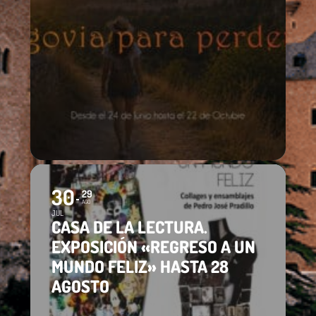
30
29
AGO
JUL
CASA DE LA LECTURA.
EXPOSICIÓN «REGRESO A UN
MUNDO FELIZ» HASTA 28
AGOSTO