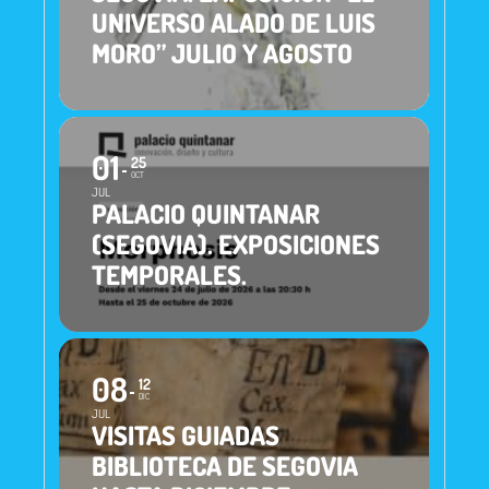
UNIVERSO ALADO DE LUIS
MORO” JULIO Y AGOSTO
01
25
OCT
JUL
PALACIO QUINTANAR
(SEGOVIA). EXPOSICIONES
TEMPORALES.
08
12
DIC
JUL
VISITAS GUIADAS
BIBLIOTECA DE SEGOVIA