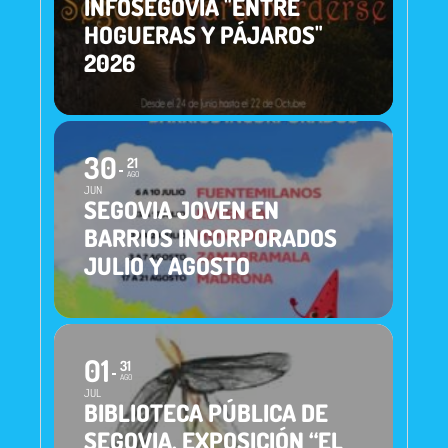
INFOSEGOVIA "ENTRE
HOGUERAS Y PÁJAROS"
2026
30
21
AGO
JUN
SEGOVIA JOVEN EN
BARRIOS INCORPORADOS
JULIO Y AGOSTO
01
31
AGO
JUL
BIBLIOTECA PÚBLICA DE
SEGOVIA. EXPOSICIÓN “EL