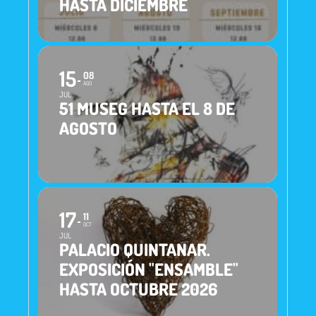
HASTA DICIEMBRE
15
08
AGO
JUL
51 MUSEG HASTA EL 8 DE
AGOSTO
17
11
OCT
JUL
PALACIO QUINTANAR.
EXPOSICIÓN "ENSAMBLE"
HASTA OCTUBRE 2026