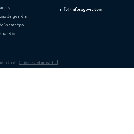
ortes
info@infosegovia.com
ias de guardia
 de WhatsApp
 boletín
oducto de
Globales Informática