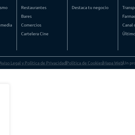
ismo
Restaurantes
Destaca tu negocio
Transp
Bares
Farmac
timedia
Comercios
Canal
Cartelera Cine
Último
Aviso Legal y Política de Privacidad
Política de Cookies
Mapa Web
Un pr