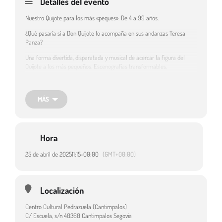
Detalles del evento
Nuestro Quijote para los más «peques». De 4 a 99 años.
¿Qué pasaría si a Don Quijote lo acompaña en sus andanzas Teresa
Panza?
Una forma divertida, disparatada y musical de acercar la figura del
Quijote a los más pequeños. Escenografías transformables,
proyecciones animadas, videomapping, canciones originales, muñecos
de gran tamaño, experimentados actores y toda la ternura de un sin fin
de personajes.
MÁS
Género: Teatro. Estilo: Musical. Duración: 60 min.
Espectáculo incluido en la programación de Circuitos Escénicos de
Castilla y León.
Hora
Web del evento
: https://ptclamteatro.es/obras/a-contar-quijotes/
25 de abril de 2025
11:15
-
00:00
(GMT+00:00)
Localización
Destinatarios:
Público familiar
Centro Cultural Pedrazuela (Cantimpalos)
C/ Escuela, s/n 40360 Cantimpalos Segovia