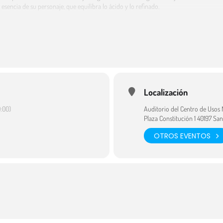
 esencia de su personaje, que equilibra lo ácido y lo refinado.
cipado en numerosos eventos, desde bares y teatros hasta festivales nacionales e inte
pectáculo con un evento especial en el Auditorio de Íscar, acompañado por otras ar
ss mantiene una presencia activa en redes sociales, donde comparte contenido relacio
ram (@acida_liss) para conocer más sobre su trabajo y próximas actuaciones.
ática del arte drag en España, conocida por su carisma, talento, voz y compromiso c
ración: 80 min.
Localización
e Circuitos Escénicos de Castilla y León.
:00)
Auditorio del Centro de Usos 
Plaza Constitución 1 40197 Sa
OTROS EVENTOS