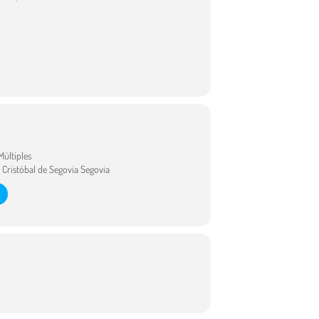
rnacionales y celebraciones locales. Recientemente,
tistas destacadas del panorama drag.
nado con sus espectáculos y su vida artística.
on el entretenimiento de calidad
Múltiples
n Cristóbal de Segovia Segovia