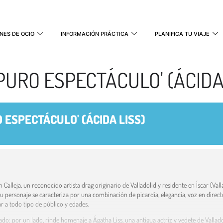
NES DE OCIO
INFORMACIÓN PRÁCTICA
PLANIFICA TU VIAJE
 PURO ESPECTÁCULO' (ÁCIDA
O ESPECTÁCULO' (ÁCIDA LISS)
 Calleja, un reconocido artista drag originario de Valladolid y residente en Íscar (Va
u personaje se caracteriza por una combinación de picardía, elegancia, voz en dire
r a todo tipo de público y edades.
ado: por un lado, rinde homenaje a Ágatha Liss, una antigua actriz y vedete de Valladoli