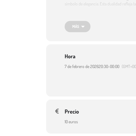
símbolo de elegancia. Esta dualidad refleja la
A lo largo de su carrera, Ácida Liss ha parti
ha celebrado sus 20 años en el mundo del es
MÁS
Además de sus actuaciones en vivo, Ácida Li
Puedes seguirla en plataformas como Instag
En resumen, Ácida Liss es una figura emblem
Género: Teatro. Estilo: Multidisciplinar. Du
Hora
Espectáculo incluido en la programación d
7 de febrero de 2026
20:30
-
00:00
(GMT+00
Destinatarios:
Adultos
Precio
10 euros