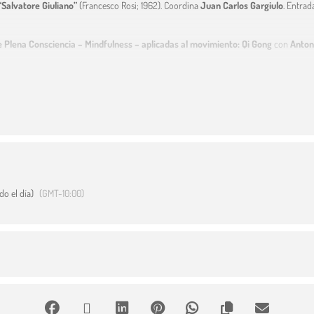
“Salvatore Giuliano”
(Francesco Rosi; 1962). Coordina
Juan Carlos Gargiulo
. Entrad
e Plena Consciencia – Mindfulness – aplicadas al movimiento: Qi Gong
con
Anton
nto: de utopía a realidad”
con
José Antonio del Barrio
y
Miguel Fernández.
Entra
a música
“Finlandia” de J. Sibelius
, con
José Luis López Antón
. Entrada libre hast
“Zabriskie Point”
(Michelangelo Antonioni; 1970). Coordina
Juan Carlos Gargiulo
. 
do el día)
(GMT-10:00)
niciación al esperanto”
, con
David Trigo
y
Laura Esteban
. Inscripción previa
o
“El Reportero”
(Michelangelo Antonioni; 1975). Coordina
Juan Carlos Gargiulo
. En
nal del imperio español en el Pacífico” (1896-1898)
, con
José Enrique Gil-Delgado
ealismo italiano
“Senso”
(Luchino Visconti; 1954). Coordina
Secundino Pérez
. Entra