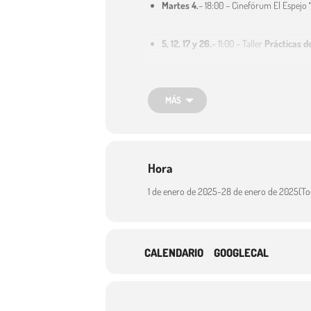
Martes 4.
– 18:00 – Cinefórum El Espejo
5, 12, 17 y 26.
– 11:00 – Taller
Prácticas d
Viernes 7.
– 19:00 – Conferencia
“Espera
MÁS
Lunes 10.
– 19:00 – Proyecto Contando l
Martes 11.
– 18:00 – Cinefórum El Espejo
Hora
1 de enero de 2025
-
28 de enero de 2025
(To
Miércoles 12, 19 y 26.
– 19:30 – Curso
“I
Martes 18.
– 18:00 – Cinefórum El Espej
CALENDARIO
GOOGLECAL
Jueves 20.
– 19:00 – Conferencia
“El fi
Miércoles 26.
– 18:00 – Cinefórum neorr