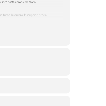
a libre hasta completar aforo
io Girón Guerrero
. Inscripción previa
da libre hasta completar aforo
a completar aforo
Entrada libre hasta completar aforo
trada libre hasta completar aforo
. Entrada libre hasta completar aforo
da libre hasta completar aforo