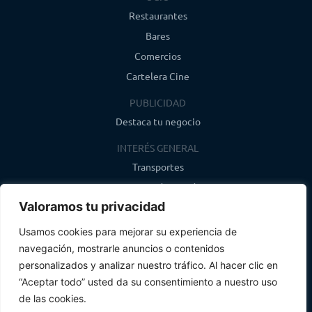
Restaurantes
Bares
Comercios
Cartelera Cine
PUBLICIDAD
Destaca tu negocio
INTERÉS GENERAL
Transportes
Farmacias de guardia
Valoramos tu privacidad
Canal de WhatsApp
Último boletín
Usamos cookies para mejorar su experiencia de
navegación, mostrarle anuncios o contenidos
CONTACTO
personalizados y analizar nuestro tráfico. Al hacer clic en
info@infosegovia.com
“Aceptar todo” usted da su consentimiento a nuestro uso
de las cookies.