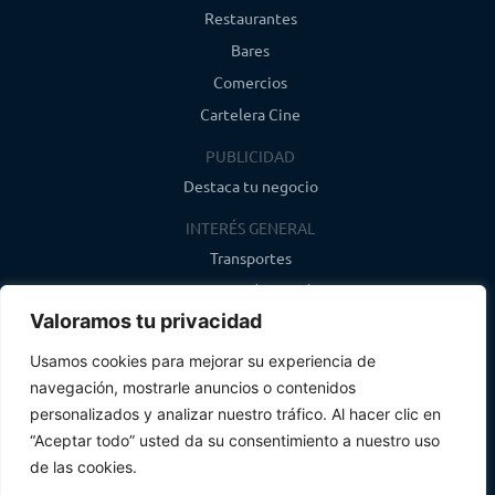
Restaurantes
Bares
Comercios
Cartelera Cine
PUBLICIDAD
Destaca tu negocio
INTERÉS GENERAL
Transportes
Farmacias de guardia
Valoramos tu privacidad
Canal de WhatsApp
Último boletín
Usamos cookies para mejorar su experiencia de
navegación, mostrarle anuncios o contenidos
CONTACTO
personalizados y analizar nuestro tráfico. Al hacer clic en
info@infosegovia.com
“Aceptar todo” usted da su consentimiento a nuestro uso
de las cookies.