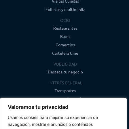
Visitas Guiadas
Folletos y multimedia
OCIO
Restaurantes
Bares
Comercios
Cartelera Cine
PUBLICIDAD
Destaca tu negocio
INTERÉS GENERAL
Transportes
Farmacias de guardia
Valoramos tu privacidad
Canal de WhatsApp
Último boletín
Usamos cookies para mejorar su experiencia de
navegación, mostrarle anuncios o contenidos
CONTACTO