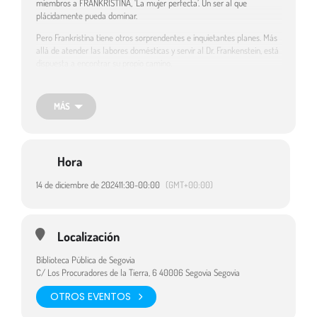
miembros a FRANKRISTINA, ‘La mujer perfecta’. Un ser al que
plácidamente pueda dominar.
Pero Frankristina tiene otros sorprendentes e inquietantes planes. Más
allá de atender las labores domésticas y servir al Dr. Frankenstein, está
dispuesta a encontrar su propio camino.
Humor, participación del público, opereta cómica…Una imaginativa
versión de un clásico de la literatura, una temática social de actualidad.
MÁS
El público interviene dentro de la obra y es cómplice de la misma,
viéndose inmerso, sin querer en una historia de la cual no se imagina el
final.
Recomendado a partir de 6 años.
Hora
Destinatarios:
Público infantil
14 de diciembre de 2024
11:30
-
00:00
(GMT+00:00)
Localización
Biblioteca Pública de Segovia
C/ Los Procuradores de la Tierra, 6 40006 Segovia Segovia
OTROS EVENTOS