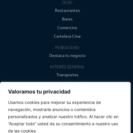
OCIO
Restaurantes
Bares
Comercios
Cartelera Cine
PUBLICIDAD
Destaca tu negocio
INTERÉS GENERAL
Transportes
Farmacias de guardia
Valoramos tu privacidad
Canal de WhatsApp
Último boletín
Usamos cookies para mejorar su experiencia de
navegación, mostrarle anuncios o contenidos
CONTACTO
personalizados y analizar nuestro tráfico. Al hacer clic en
info@infosegovia.com
“Aceptar todo” usted da su consentimiento a nuestro uso
de las cookies.