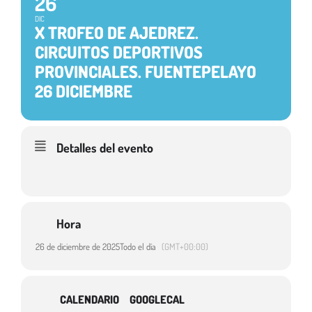
26
DIC
X TROFEO DE AJEDREZ.
CIRCUITOS DEPORTIVOS
PROVINCIALES. FUENTEPELAYO
26 DICIEMBRE
Detalles del evento
Hora
26 de diciembre de 2025
Todo el día
(GMT+00:00)
CALENDARIO
GOOGLECAL