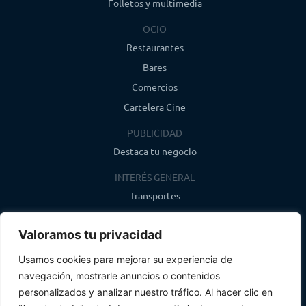
Folletos y multimedia
OCIO
Restaurantes
Bares
Comercios
Cartelera Cine
PUBLICIDAD
Destaca tu negocio
INTERÉS GENERAL
Transportes
Farmacias de guardia
Valoramos tu privacidad
Canal de WhatsApp
Último boletín
Usamos cookies para mejorar su experiencia de
navegación, mostrarle anuncios o contenidos
CONTACTO
personalizados y analizar nuestro tráfico. Al hacer clic en
info@infosegovia.com