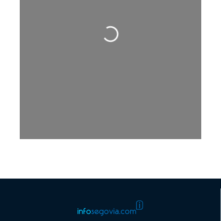
Cargando…