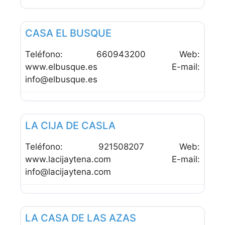
Favor
Alojamiento Rural
CASA EL BUSQUE
Teléfono: 660943200 Web:
www.elbusque.es E-mail:
info@elbusque.es
Favor
Alojamiento Rural
LA CIJA DE CASLA
Teléfono: 921508207 Web:
www.lacijaytena.com E-mail:
info@lacijaytena.com
Favor
Alojamiento Rural
LA CASA DE LAS AZAS