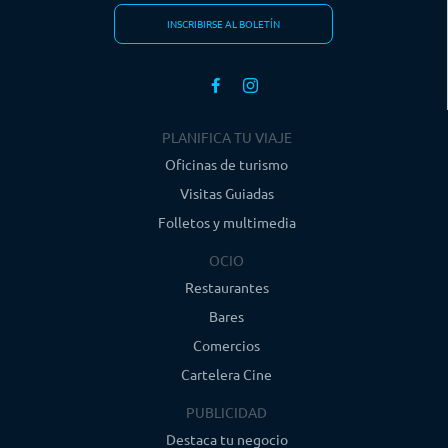
INSCRIBIRSE AL BOLETÍN
PLANIFICA TU VIAJE
Oficinas de turismo
Visitas Guiadas
Folletos y multimedia
OCIO
Restaurantes
Bares
Comercios
Cartelera Cine
PUBLICIDAD
Destaca tu negocio