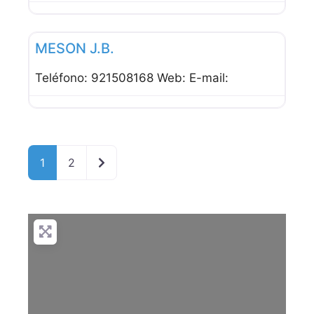
Favor
Restaurantes
MESON J.B.
Teléfono: 921508168 Web: E-mail:
Entradas anteriores
1
2