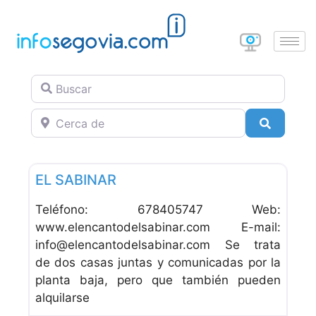
Buscar
Cerca de
Buscar
Favor
Alojamiento Rural
EL SABINAR
Teléfono: 678405747 Web:
www.elencantodelsabinar.com E-mail:
info@elencantodelsabinar.com Se trata
de dos casas juntas y comunicadas por la
planta baja, pero que también pueden
alquilarse