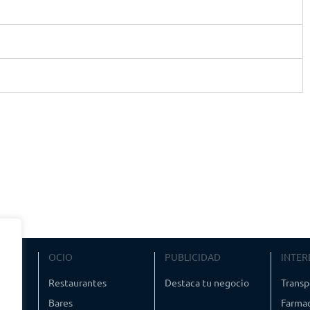
VIAJE
OCIO
PUBLICIDAD
INTER
ismo
Restaurantes
Destaca tu negocio
Transp
Bares
Farmac