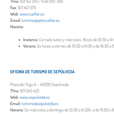
Tfno
: 921 142 203 / 636 997 368
Fax
: 921 142 076
Web
:
www.cuellar.es
Email
:
turismo@aytocuellar.es
Horario
:
Invierno
: Cerrado lunes y miércoles. Resto de 10:30 a 14:
Verano
: De lunes a viernes de 10:30 a 14:00 y de 16:30 a
OFICINA DE TURISMO DE SEPÚLVEDA
Plaza del Trigo 6 – 40300 Sepúlveda
Tfno
: 921 540 425
Web
:
www.sepulveda.es
Email
:
turismo@sepulveda.es
Horario
: De miércoles a domingo de 10:30 a 14:30h. y de 16:00 a 