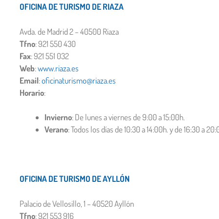
OFICINA DE TURISMO DE RIAZA
Avda. de Madrid 2 – 40500 Riaza
Tfno
: 921 550 430
Fax
: 921 551 032
Web
:
www.riaza.es
Email
:
oficinaturismo@riaza.es
Horario
:
Invierno
: De lunes a viernes de 9:00 a 15:00h.
Verano
: Todos los días de 10:30 a 14:00h. y de 16:30 a 20:
OFICINA DE TURISMO DE AYLLÓN
Palacio de Vellosillo, 1 – 40520 Ayllón
Tfno
: 921 553 916