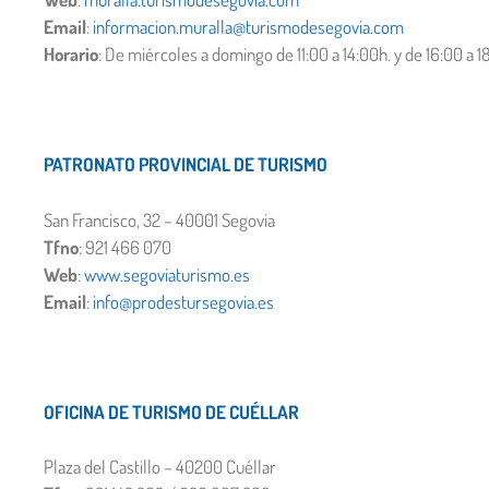
Email
:
informacion.muralla@turismodesegovia.com
Horario
: De miércoles a domingo de 11:00 a 14:00h. y de 16:00 a 18
PATRONATO PROVINCIAL DE TURISMO
San Francisco, 32 – 40001 Segovia
Tfno
: 921 466 070
Web
:
www.segoviaturismo.es
Email
:
info@prodestursegovia.es
OFICINA DE TURISMO DE CUÉLLAR
Plaza del Castillo – 40200 Cuéllar