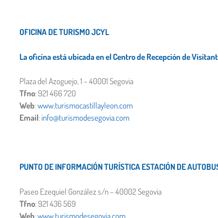
OFICINA DE TURISMO JCYL
La oficina está ubicada en el Centro de Recepción de Visitan
Plaza del Azoguejo, 1 – 40001 Segovia
Tfno
: 921 466 720
Web
:
www.turismocastillayleon.com
Email
:
info@turismodesegovia.com
PUNTO DE INFORMACIÓN TURÍSTICA ESTACIÓN DE AUTOBU
Paseo Ezequiel González s/n – 40002 Segovia
Tfno
: 921 436 569
Web
:
www.turismodesegovia.com