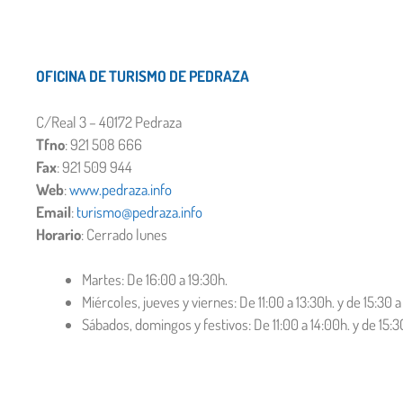
OFICINA DE TURISMO DE PEDRAZA
C/Real 3 – 40172 Pedraza
Tfno
: 921 508 666
Fax
: 921 509 944
Web
:
www.pedraza.info
Email
:
turismo@pedraza.info
Horario
: Cerrado lunes
Martes: De 16:00 a 19:30h.
Miércoles, jueves y viernes: De 11:00 a 13:30h. y de 15:30 a
Sábados, domingos y festivos: De 11:00 a 14:00h. y de 15:3