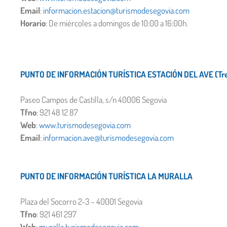
Email
:
informacion.estacion@turismodesegovia.com
Horario
: De miércoles a domingos de 10:00 a 16:00h.
PUNTO DE INFORMACIÓN TURÍSTICA ESTACIÓN DEL AVE (Tren
Paseo Campos de Castilla, s/n 40006 Segovia
Tfno
: 921 48 12 87
Web
:
www.turismodesegovia.com
Email
:
informacion.ave@turismodesegovia.com
PUNTO DE INFORMACIÓN TURÍSTICA LA MURALLA
Plaza del Socorro 2-3 – 40001 Segovia
Tfno
: 921 461 297
Web
:
muralla.turismodesegovia.com