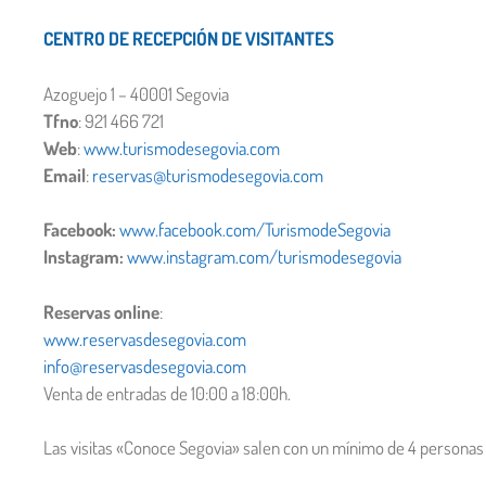
CENTRO DE RECEPCIÓN DE VISITANTES
Azoguejo 1 – 40001 Segovia
Tfno
: 921 466 721
Web
:
www.turismodesegovia.com
Email
:
reservas@turismodesegovia.com
Facebook:
www.facebook.com/TurismodeSegovia
Instagram:
www.instagram.com/turismodesegovia
Reservas online
:
www.reservasdesegovia.com
info@reservasdesegovia.com
Venta de entradas de 10:00 a 18:00h.
Las visitas «Conoce Segovia» salen con un mínimo de 4 personas