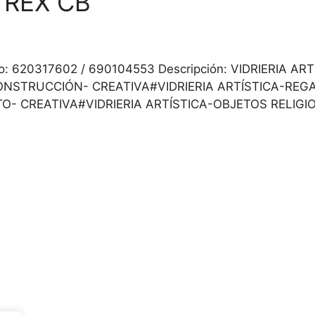
TREX CB
efono: 620317602 / 690104553 Descripción: VIDRIERIA
ONSTRUCCIÓN- CREATIVA#VIDRIERIA ARTÍSTICA-REG
O- CREATIVA#VIDRIERIA ARTÍSTICA-OBJETOS RELIGI