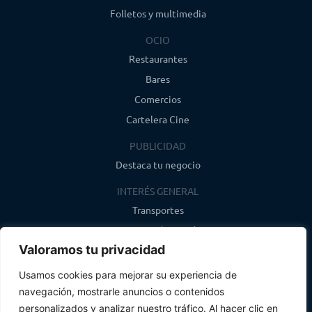
Folletos y multimedia
OCIO
Restaurantes
Bares
Comercios
Cartelera Cine
PUBLICIDAD
Destaca tu negocio
INTERÉS GENERAL
Transportes
Farmacias de guardia
Valoramos tu privacidad
Canal de WhatsApp
Último boletín
Usamos cookies para mejorar su experiencia de
navegación, mostrarle anuncios o contenidos
CONTACTO
personalizados y analizar nuestro tráfico. Al hacer clic en