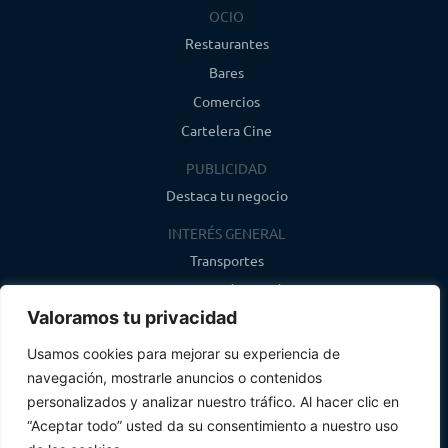
OCIO
Restaurantes
Bares
Comercios
Cartelera Cine
PUBLICIDAD
Destaca tu negocio
INTERÉS GENERAL
Transportes
Farmacias de guardia
Valoramos tu privacidad
Canal de WhatsApp
Último boletín
Usamos cookies para mejorar su experiencia de
navegación, mostrarle anuncios o contenidos
CONTACTO
personalizados y analizar nuestro tráfico. Al hacer clic en
info@infosegovia.com
“Aceptar todo” usted da su consentimiento a nuestro uso