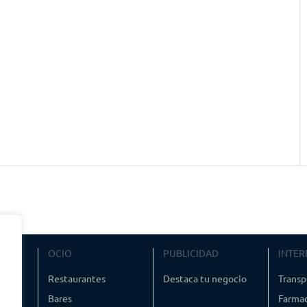
VIAJE
OCIO
PUBLICIDAD
INTER
ismo
Restaurantes
Destaca tu negocio
Transp
Bares
Farmac