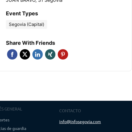
JUAN BRAVO, 31 Segovia
Event Types
Segovia (Capital)
Share With Friends
ÉS GENERAL
CONTACTO
ortes
info@infosegovia.com
ias de guardia