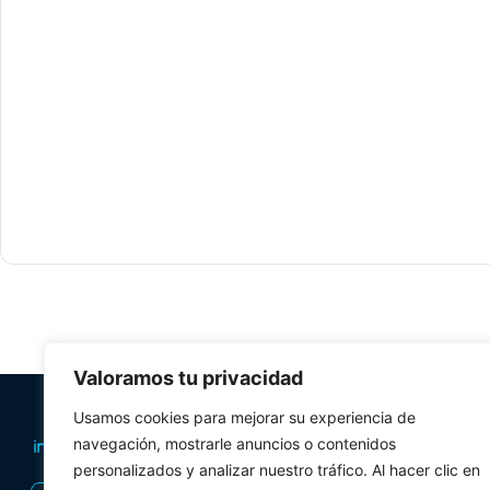
Valoramos tu privacidad
PLANIFICA TU 
Usamos cookies para mejorar su experiencia de
navegación, mostrarle anuncios o contenidos
Oficinas de tur
personalizados y analizar nuestro tráfico. Al hacer clic en
Visitas Guiadas