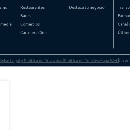
ismo
Restaurantes
Destaca tu negocio
Transp
Bares
Farmac
timedia
Comercios
Canal
Cartelera Cine
Último
Aviso Legal y Política de Privacidad
Política de Cookies
Mapa Web
Un pr