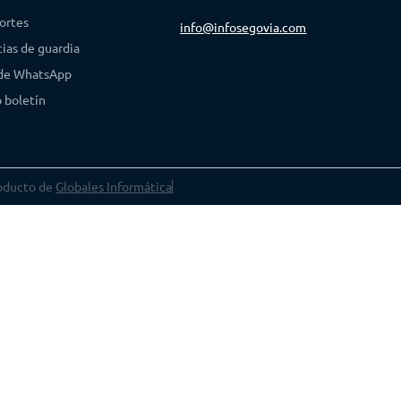
ortes
info@infosegovia.com
ias de guardia
 de WhatsApp
 boletín
oducto de
Globales Informática