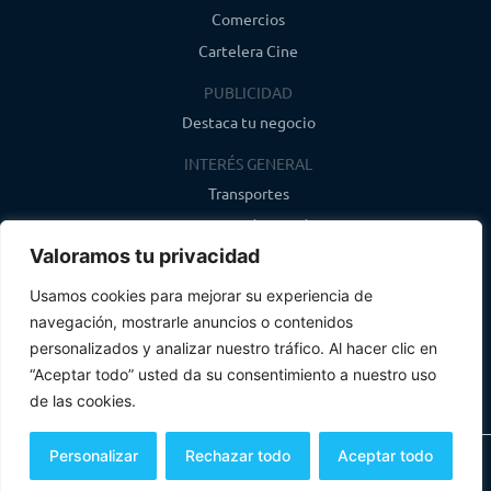
Comercios
Cartelera Cine
PUBLICIDAD
Destaca tu negocio
INTERÉS GENERAL
Transportes
Farmacias de guardia
Valoramos tu privacidad
Canal de WhatsApp
Último boletín
Usamos cookies para mejorar su experiencia de
navegación, mostrarle anuncios o contenidos
CONTACTO
personalizados y analizar nuestro tráfico. Al hacer clic en
info@infosegovia.com
“Aceptar todo” usted da su consentimiento a nuestro uso
de las cookies.
Personalizar
Rechazar todo
Aceptar todo
Todos los derechos reservados
Aviso Legal y Política de Privacidad
Política de Cookies
Mapa Web
Un producto de
Globales Informática