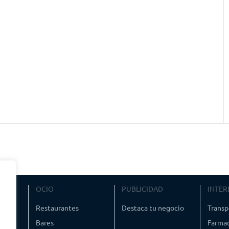
VIAJE
OCIO
PUBLICIDAD
INTER
ismo
Restaurantes
Destaca tu negocio
Transp
Bares
Farmac