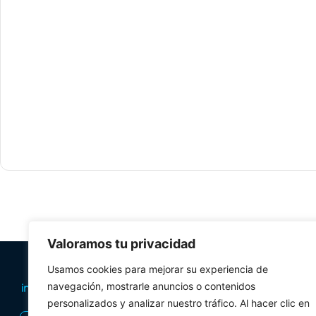
Valoramos tu privacidad
PLANIFICA TU 
Usamos cookies para mejorar su experiencia de
navegación, mostrarle anuncios o contenidos
Oficinas de tur
personalizados y analizar nuestro tráfico. Al hacer clic en
Visitas Guiadas