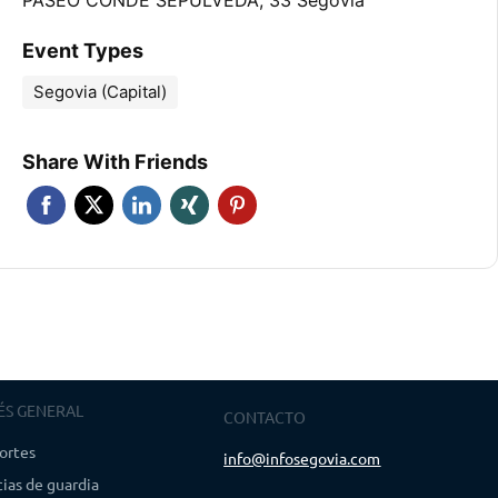
PASEO CONDE SEPULVEDA, 33 Segovia
Event Types
Segovia (Capital)
Share With Friends
ÉS GENERAL
CONTACTO
ortes
info@infosegovia.com
ias de guardia