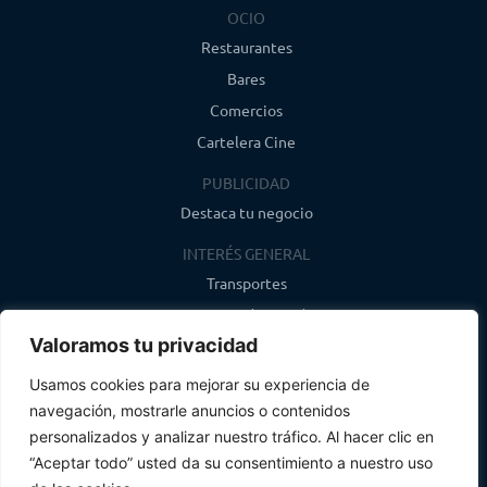
OCIO
Restaurantes
Bares
Comercios
Cartelera Cine
PUBLICIDAD
Destaca tu negocio
INTERÉS GENERAL
Transportes
Farmacias de guardia
Valoramos tu privacidad
Canal de WhatsApp
Último boletín
Usamos cookies para mejorar su experiencia de
navegación, mostrarle anuncios o contenidos
CONTACTO
personalizados y analizar nuestro tráfico. Al hacer clic en
info@infosegovia.com
“Aceptar todo” usted da su consentimiento a nuestro uso