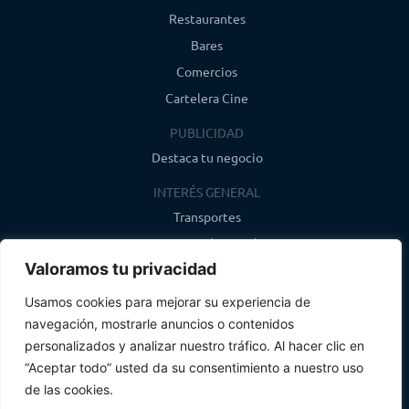
Restaurantes
Bares
Comercios
Cartelera Cine
PUBLICIDAD
Destaca tu negocio
INTERÉS GENERAL
Transportes
Farmacias de guardia
Valoramos tu privacidad
Canal de WhatsApp
Último boletín
Usamos cookies para mejorar su experiencia de
navegación, mostrarle anuncios o contenidos
CONTACTO
personalizados y analizar nuestro tráfico. Al hacer clic en
info@infosegovia.com
“Aceptar todo” usted da su consentimiento a nuestro uso
de las cookies.