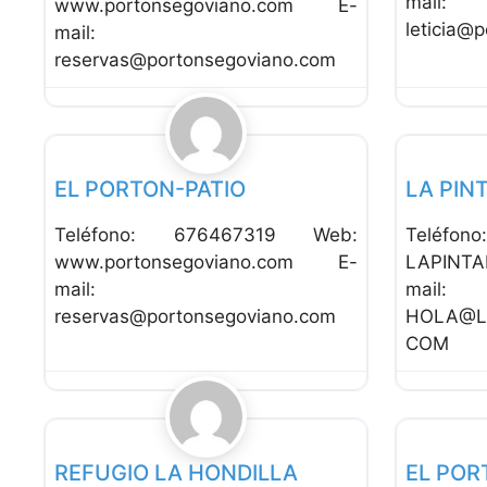
mail:
www.portonsegoviano.com E-
leticia@
mail:
reservas@portonsegoviano.com
Favorito
Alojamiento Rural
Alojamien
EL PORTON-PATIO
LA PIN
Teléfono: 676467319 Web:
Teléfo
www.portonsegoviano.com E-
LAPINT
mail:
mail:
reservas@portonsegoviano.com
HOLA@L
COM
Favorito
Alojamiento Rural
Alojamien
REFUGIO LA HONDILLA
EL POR