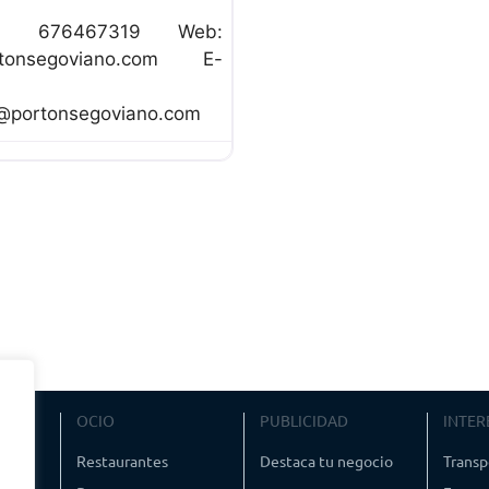
no: 676467319 Web:
rtonsegoviano.com E-
@portonsegoviano.com
VIAJE
OCIO
PUBLICIDAD
INTER
ismo
Restaurantes
Destaca tu negocio
Transp