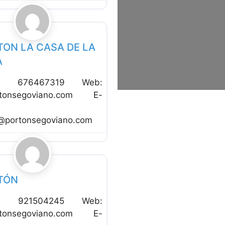
Favorito
to Rural
TON LA CASA DE LA
A
no: 676467319 Web:
rtonsegoviano.com E-
@portonsegoviano.com
Favorito
to Rural
TÓN
no: 921504245 Web:
rtonsegoviano.com E-