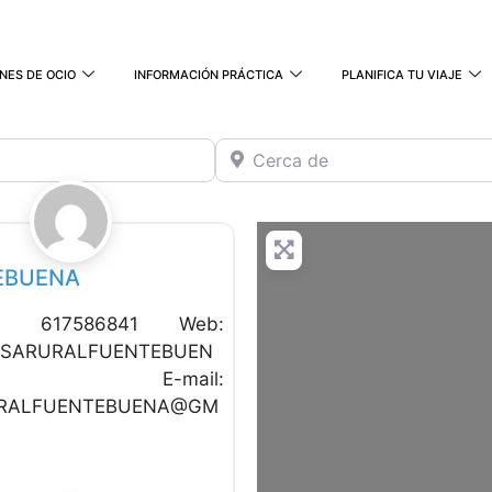
NES DE OCIO
INFORMACIÓN PRÁCTICA
PLANIFICA TU VIAJE
Cerca de
Favorito
to Rural
EBUENA
no: 617586841 Web:
SARURALFUENTEBUEN
OM E-mail:
RALFUENTEBUENA@GM