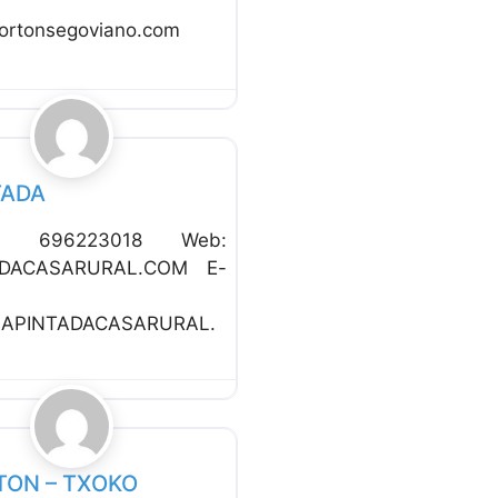
portonsegoviano.com
Favorito
to Rural
TADA
no: 696223018 Web:
ADACASARURAL.COM E-
APINTADACASARURAL.
Favorito
to Rural
TON – TXOKO