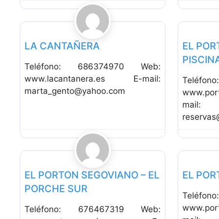
Favorito
Alojamiento Rural
Alojamien
LA CANTAÑERA
EL POR
PISCIN
Teléfono: 686374970 Web:
www.lacantanera.es E-mail:
Teléfo
marta_gento@yahoo.com
www.po
mail:
reservas
Favorito
Alojamiento Rural
Alojamien
EL PORTON SEGOVIANO – EL
EL POR
PORCHE SUR
Teléfo
www.po
Teléfono: 676467319 Web: