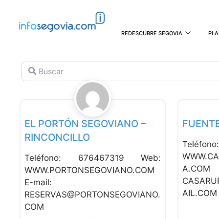
REDESCUBRE SEGOVIA
PLA
Buscar
Favorito
Alojamiento Rural
Alojamien
EL PORTÓN SEGOVIANO –
FUENT
RINCONCILLO
Teléfo
WWW.CA
Teléfono: 676467319 Web:
A.C
WWW.PORTONSEGOVIANO.COM
CASARU
E-mail:
AIL.COM
RESERVAS@PORTONSEGOVIANO.
COM