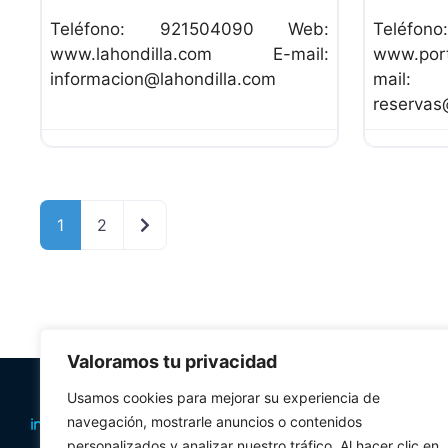
Teléfono: 921504090 Web:
Teléfo
www.lahondilla.com E-mail:
www.po
informacion@lahondilla.com
mail:
reservas
Entradas anteriores
1
2
Valoramos tu privacidad
PLANIFICA TU 
Usamos cookies para mejorar su experiencia de
navegación, mostrarle anuncios o contenidos
Oficinas de tur
personalizados y analizar nuestro tráfico. Al hacer clic en