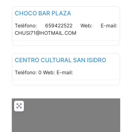
Favor
Cafeterías
CHOCO BAR PLAZA
Teléfono: 659422522 Web: E-mail:
CHUSI71@HOTMAIL.COM
Favor
Bares
CENTRO CULTURAL SAN ISIDRO
Teléfono: 0 Web: E-mail: