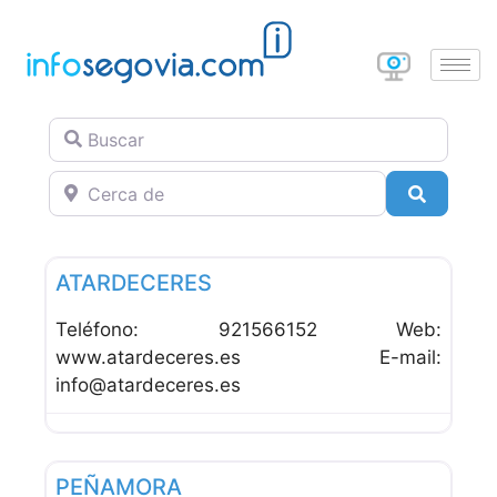
Buscar
Cerca de
Buscar
Favor
Alojamiento Rural
ATARDECERES
Teléfono: 921566152 Web:
www.atardeceres.es E-mail:
info@atardeceres.es
Favor
Alojamiento Rural
PEÑAMORA