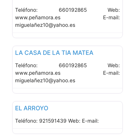
Teléfono: 660192865 Web:
www.peñamora.es E-mail:
miguelañez10@yahoo.es
Favor
Alojamiento Rural
LA CASA DE LA TIA MATEA
Teléfono: 660192865 Web:
www.peñamora.es E-mail:
miguelañez10@yahoo.es
Favor
Alojamiento Rural
EL ARROYO
Teléfono: 921591439 Web: E-mail: