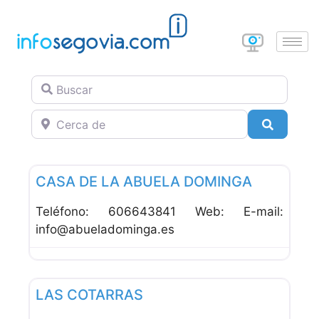
Buscar
Cerca de
Buscar
Favor
Alojamiento Rural
CASA DE LA ABUELA DOMINGA
Teléfono: 606643841 Web: E-mail:
info@abueladominga.es
Favor
Alojamiento Rural
LAS COTARRAS