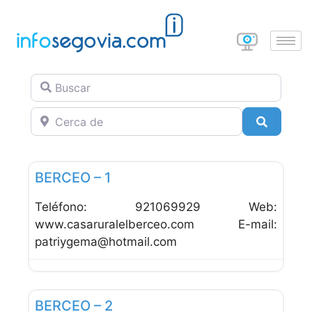
Buscar
Cerca de
Buscar
Favor
Alojamiento Rural
BERCEO – 1
Teléfono: 921069929 Web:
www.casaruralelberceo.com E-mail:
patriygema@hotmail.com
Favor
Alojamiento Rural
BERCEO – 2