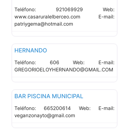
Teléfono: 921069929 Web:
www.casaruralelberceo.com E-mail:
patriygema@hotmail.com
Favor
Bares
HERNANDO
Teléfono: 606 Web: E-mail:
GREGORIOELOYHERNANDO@GMAIL.COM
Favor
Bares
BAR PISCINA MUNICIPAL
Teléfono: 665200614 Web: E-mail:
veganzonayto@gmail.com