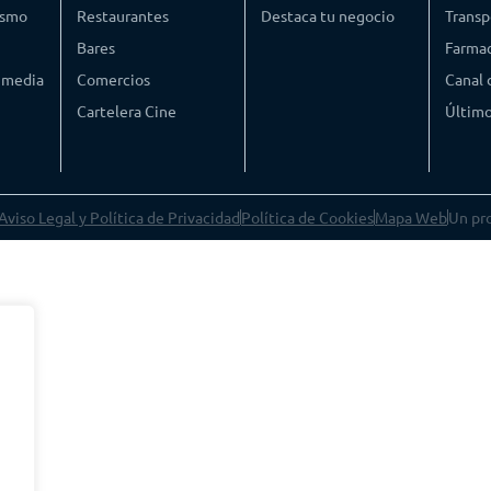
ismo
Restaurantes
Destaca tu negocio
Transp
Bares
Farmac
timedia
Comercios
Canal
Cartelera Cine
Último
Aviso Legal y Política de Privacidad
Política de Cookies
Mapa Web
Un pr