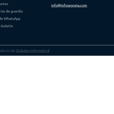
ortes
info@infosegovia.com
ias de guardia
 de WhatsApp
 boletín
oducto de
Globales Informática