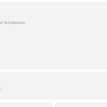
r?’ de la Diputación:
)