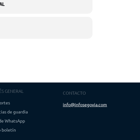
AL
ÉS GENERAL
CONTACTO
ortes
info@infosegovia.com
ias de guardia
 de WhatsApp
 boletín