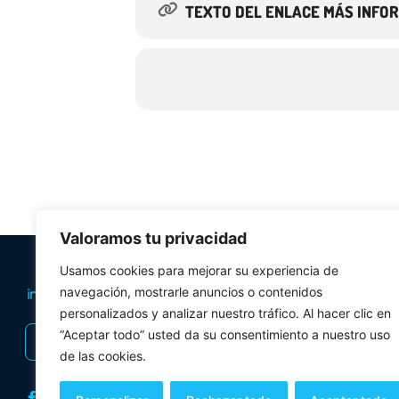
TEXTO DEL ENLACE MÁS INFO
Valoramos tu privacidad
PLANIFICA TU 
Usamos cookies para mejorar su experiencia de
navegación, mostrarle anuncios o contenidos
Oficinas de tur
personalizados y analizar nuestro tráfico. Al hacer clic en
Visitas Guiadas
“Aceptar todo” usted da su consentimiento a nuestro uso
INSCRIBIRSE AL BOLETÍN
Folletos y mul
de las cookies.