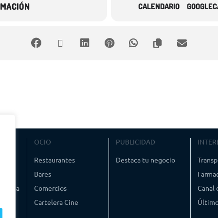
RMACIÓN
CALENDARIO
GOOGLEC
VIAJE
OCIO
PUBLICIDAD
INTER
ismo
Restaurantes
Destaca tu negocio
Transp
Bares
Farmac
timedia
Comercios
Canal
Cartelera Cine
Último