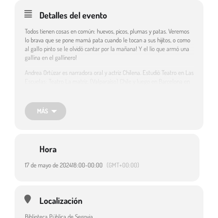
Detalles del evento
Todos tienen cosas en común: huevos, picos, plumas y patas. Veremos
lo brava que se pone mamá pata cuando le tocan a sus hijitos, o como
al gallo pinto se le olvidó cantar por la mañana! Y el lío que armó una
gallina en el gallinero!
Andrea Ortúzar es narradora oral y actriz Chilena. Estudió Teatro en Las
Escuelas: Teatro La matriz, (Valparaíso) Chile y luego en Barcelona en
la Escuela de Teatro de Berty Tovías (Pedagogía Lecoq).
En el 2008 los cuentos se cruzaron en su camino en La Casa de los
MÁS
cuentos, desde ese día no ha parado de contar…
Destinatarios:
Público infantil
Hora
17 de mayo de 2024
18:00
-
00:00
(GMT+00:00)
Localización
Biblioteca Pública de Segovia