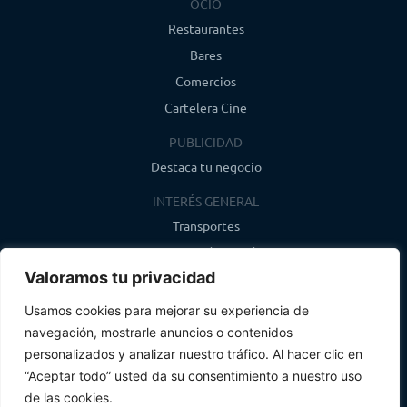
OCIO
Restaurantes
Bares
Comercios
Cartelera Cine
PUBLICIDAD
Destaca tu negocio
INTERÉS GENERAL
Transportes
Farmacias de guardia
Valoramos tu privacidad
Canal de WhatsApp
Último boletín
Usamos cookies para mejorar su experiencia de
navegación, mostrarle anuncios o contenidos
CONTACTO
personalizados y analizar nuestro tráfico. Al hacer clic en
info@infosegovia.com
“Aceptar todo” usted da su consentimiento a nuestro uso
de las cookies.