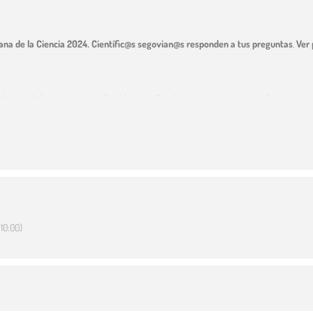
na de la Ciencia 2024. Científic@s segovian@s responden a tus preguntas
.
Ver 
stá escrito”
, con el escritor
José Ignacio García
(Instituto de la Lengua Castellano y
os literarios“Literatura todavía V”
.
Ver programación en el cartel
. Entrada libre
lamenco sin más”
, con
Rita Clara
. Entrada libre hasta completar aforo.
as aves. Presentación libro
“Otoño. Estación de paso”
, de
Carlos de Hita
. Organiza
SE
10:00)
“Habitando el suspiro”
, de
Sonia Martín Giménez
. Entrada libre hasta completar af
teca“Marina Solis y Álida Jiménez”
. Entrada libre hasta completar aforo.