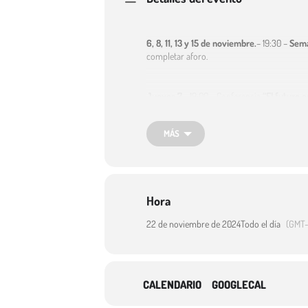
6, 8, 11, 13 y 15 de noviembre.
– 19:30 –
Sema
completar aforo.
Jueves 7.
– 19:00 – Conferencia
“El futuro e
MÁS
12, 19 y 28 de noviembre.
– 19:00 –
Encuentr
Jueves 14.
– 19:00 –
Biblioescena.
Danza
“F
Hora
Miércoles 20.
– 19:00 – Celebración Día de l
22 de noviembre de 2024
Todo el día
(GMT-
Jueves 21.
– 19:00 – Presentación poemario
CALENDARIO
GOOGLECAL
Viernes 22.
– 19:00 –
Acústicos en la biblio