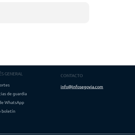
ez
. Entrada libre hasta completar aforo.
ada libre hasta completar aforo
ÉS GENERAL
CONTACTO
ortes
info@infosegovia.com
ias de guardia
 de WhatsApp
 boletín