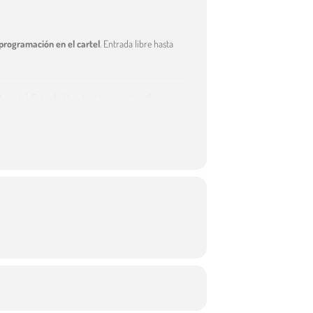
programación en el cartel
. Entrada libre hasta
 Leonés). Entrada libre hasta completar aforo.
 hasta completar aforo.
O-Bird
. Entrada libre hasta completar aforo.
oro.