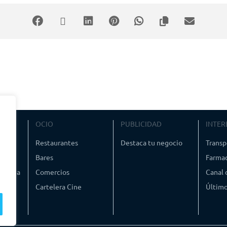
smo italiano
“El limpiabotas”
(1946, Vittorio De Sica), coordinado por
Secundino Pér
i Trini. Retrato de una mujer libre”
, de
Esther Zecco
. Organiza Segoentiende. Entr
VIAJE
OCIO
PUBLICIDAD
INTER
ismo
Restaurantes
Destaca tu negocio
Transp
Bares
Farmac
timedia
Comercios
Canal
Cartelera Cine
Último