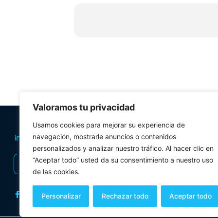
Miércoles 27.
– 18:00 – Cinefórum Neorreali
Viernes 29.
– 19:00 – Presentación libro
“Mar
Valoramos tu privacidad
PLANIFICA TU 
Usamos cookies para mejorar su experiencia de
navegación, mostrarle anuncios o contenidos
Oficinas de tur
personalizados y analizar nuestro tráfico. Al hacer clic en
Visitas Guiadas
“Aceptar todo” usted da su consentimiento a nuestro uso
INSCRIBIRSE AL BOLETÍN
Folletos y mul
de las cookies.
Personalizar
Rechazar todo
Aceptar todo