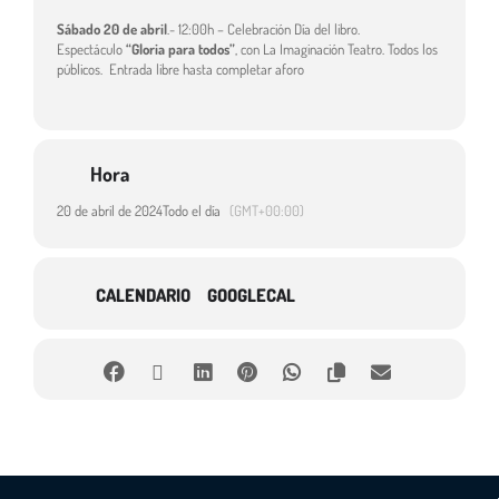
Sábado 20 de abril
.- 12:00h – Celebración Día del libro.
Espectáculo
“Gloria para todos”
, con La Imaginación Teatro. Todos los
públicos. Entrada libre hasta completar aforo
Hora
20 de abril de 2024
Todo el día
(GMT+00:00)
CALENDARIO
GOOGLECAL