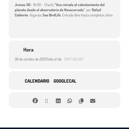
Jueves 30
.- 19:00 – Charla
“Una mirada al calentamiento del
planeta desde el observatorio de Navacerrada”
, por
Rafael
Calderón
. Organiza
Seo BirdLife
. Entrada libre hasta completar aforo
Hora
30 de octubre de 2025
Todo el día
(GMT+00:00)
CALENDARIO
GOOGLECAL