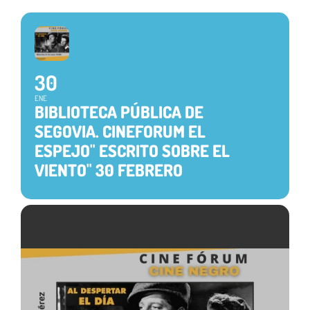
30
ENE
BIBLIOTECA PÚBLICA DE
SEGOVIA. CINEFORUM EL
ESPEJO" ESCRITO SOBRE EL
VIENTO" 30 FEBRERO