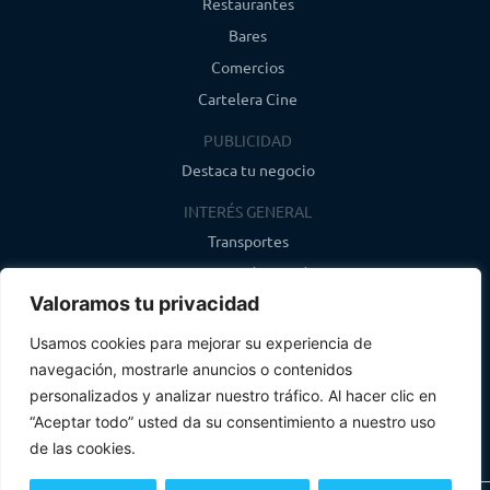
Restaurantes
Bares
Comercios
Cartelera Cine
PUBLICIDAD
Destaca tu negocio
INTERÉS GENERAL
Transportes
Farmacias de guardia
Valoramos tu privacidad
Canal de WhatsApp
Último boletín
Usamos cookies para mejorar su experiencia de
navegación, mostrarle anuncios o contenidos
CONTACTO
personalizados y analizar nuestro tráfico. Al hacer clic en
info@infosegovia.com
“Aceptar todo” usted da su consentimiento a nuestro uso
de las cookies.