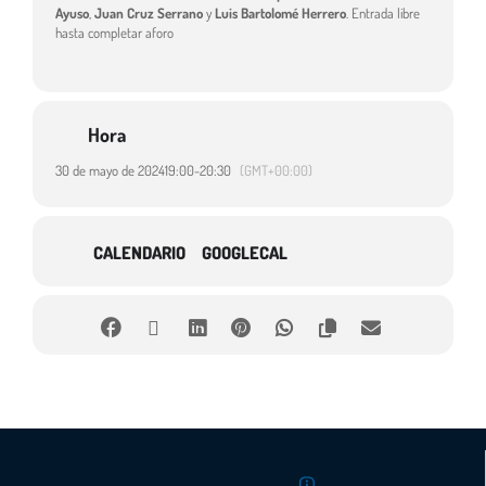
Ayuso
,
Juan Cruz Serrano
y
Luis Bartolomé Herrero
. Entrada libre
hasta completar aforo
Hora
30 de mayo de 2024
19:00
-
20:30
(GMT+00:00)
CALENDARIO
GOOGLECAL