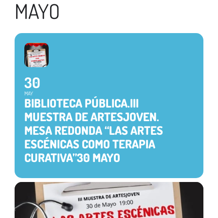
MAYO
30
MAY
BIBLIOTECA PÚBLICA.III
MUESTRA DE ARTESJOVEN.
MESA REDONDA “LAS ARTES
ESCÉNICAS COMO TERAPIA
CURATIVA”30 MAYO