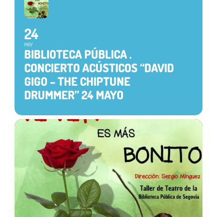
24
MAY
BIBLIOTECA PÚBLICA .
CONCIERTO ACÚSTICOS “DAVID
GIGO – THE CHIPTUNE
DRUMMER” 24 MAYO