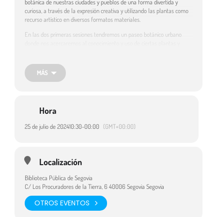
botánica de nuestras ciudades y pueblos de una forma divertida y
curiosa, a través de la expresión creativa y utilizando las plantas como
recurso artístico en diversos formatos materiales.
En las dos primeras sesiones tendremos un paseo botánico urbano
donde nos acercaremos al conocimiento y uso de ciertas plantas y
aprenderemos a reconocerlas, después recolectaremos partes de las
plantas, hojas, flores, frutos, para posteriormente aprender a
conservarlas, secarlas o emplearlas en nuestros trabajos creativos.
MÁS
Las dos siguientes sesiones, será para crear nuestras obras artísticas en
diversos formatos materiales y así aprender técnicas creativas de
decoración y expresión.
Hora
Destinatarios:
Adultos
25 de julio de 2024
10:30
-
00:00
(GMT+00:00)
Localización
Biblioteca Pública de Segovia
C/ Los Procuradores de la Tierra, 6 40006 Segovia Segovia
OTROS EVENTOS