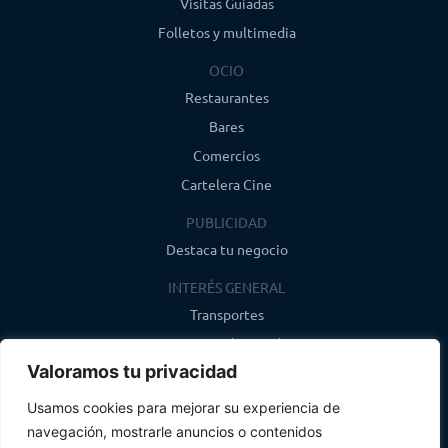
Visitas Guiadas
Folletos y multimedia
OCIO
Restaurantes
Bares
Comercios
Cartelera Cine
PUBLICIDAD
Destaca tu negocio
INTERÉS GENERAL
Transportes
Farmacias de guardia
Valoramos tu privacidad
Canal de WhatsApp
Último boletín
Usamos cookies para mejorar su experiencia de
navegación, mostrarle anuncios o contenidos
CONTACTO