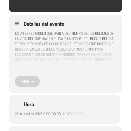
Detalles del evento
ES UN ESPECTÁCULO QUE HABLA DEL TIEMPO DE LOS RELOJES DE
LA VIDA, DEL QUE HAY EN EL DÍA Y LA NOCHE, DEL BUEN Y DEL MAL
TIEMPO Y TAMBIÉN DE COMO PASAR EL TIEMPO ENTRE HISTORIA E
HISTORIA. EN ESTE ESPECCTÁCULO SACAMOS TIEMPO PARA
ESCUCHAR Y CREAR NUESTROS MUNDOS IMAGINARIOS, RECOGER
DEL PASADO RELATOS QUE TAL VEZ ESTÁN DESDE EL PRINCIPIO DE
LOS EIMPOS, COMO LAS ROCAS, ESAS QUE HAN IDO CAMBIANDO,
COMO TAMBIÉN GHACEN LOS CUENTOS QUE SE HAN CONVERTIDO EN
CANTOS RODADOS, CANTOS LLENOS DE HISTORIAS Y MELODÍA.
MÁS
Género: Teatro. Estilo: Cómico. Duración: 55 min.
Espectáculo incluido en la programación de la Red de Teatros de
Castilla y León.
Hora
Destinatarios:
Público familiar
27 de abril de 2025
19:00
-
00:00
(GMT+00:00)