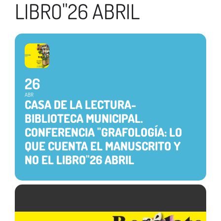
LIBRO"26 ABRIL
26
ABR
CASA DE LA LECTURA-
BIBLIOTECA MUNICIPAL.
CONFERENCIA "GRAFOLOGÍA: LO
QUE CUENTA EL MANUSCRITO Y
NO EL LIBRO"26 ABRIL