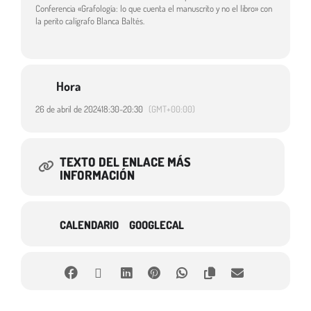
Conferencia «Grafología: lo que cuenta el manuscrito y no el libro» con
la perito calígrafo Blanca Baltés.
Hora
26 de abril de 2024
18:30
-
20:30
(GMT+00:00)
TEXTO DEL ENLACE MÁS
INFORMACIÓN
CALENDARIO
GOOGLECAL