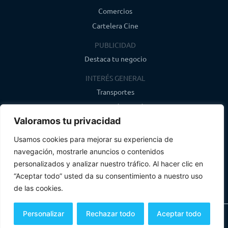
Comercios
Cartelera Cine
PUBLICIDAD
Destaca tu negocio
INTERÉS GENERAL
Transportes
Farmacias de guardia
Valoramos tu privacidad
Canal de WhatsApp
Último boletín
Usamos cookies para mejorar su experiencia de
navegación, mostrarle anuncios o contenidos
CONTACTO
personalizados y analizar nuestro tráfico. Al hacer clic en
info@infosegovia.com
“Aceptar todo” usted da su consentimiento a nuestro uso
de las cookies.
Personalizar
Rechazar todo
Aceptar todo
Todos los derechos reservados
Aviso Legal y Política de Privacidad
Política de Cookies
Mapa Web
Un producto de
Globales Informática