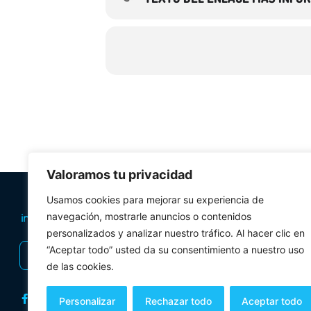
Valoramos tu privacidad
PLANIFICA TU 
Usamos cookies para mejorar su experiencia de
navegación, mostrarle anuncios o contenidos
Oficinas de tur
personalizados y analizar nuestro tráfico. Al hacer clic en
Visitas Guiadas
“Aceptar todo” usted da su consentimiento a nuestro uso
INSCRIBIRSE AL BOLETÍN
Folletos y mul
de las cookies.
Personalizar
Rechazar todo
Aceptar todo