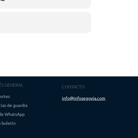
ÉS GENERAL
CONTACTO
ortes
info@infosegovia.com
ias de guardia
 de WhatsApp
 boletín