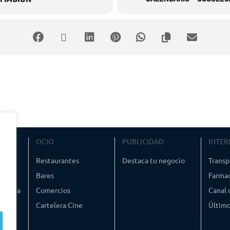
VIAJE
OCIO
PUBLICIDAD
INTER
ismo
Restaurantes
Destaca tu negocio
Transp
Bares
Farmac
timedia
Comercios
Canal
Cartelera Cine
Último