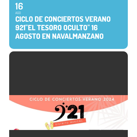
16
AGO
CICLO DE CONCIERTOS VERANO
921"EL TESORO OCULTO" 16
AGOSTO EN NAVALMANZANO