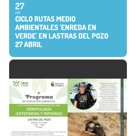
27
ABR
CICLO RUTAS MEDIO
AMBIENTALES 'ENREDA EN
VERDE' EN LASTRAS DEL POZO
27 ABRIL