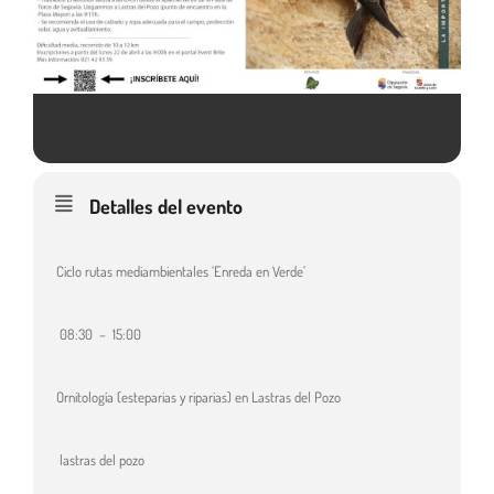
Detalles del evento
Ciclo rutas mediambientales ‘Enreda en Verde’
08:30 – 15:00
Ornitología (esteparias y riparias) en Lastras del Pozo
lastras del pozo