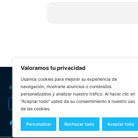
Los visitantes podrán recorrer el antiguo cl
la Academia ha recopilado, no solo objetos mil
En la actualidad el Museo de la Academia de A
También podrán visitar la Biblioteca de la A
componen libros de todas las ramas del saber
Valoramos tu privacidad
PLANIFICA TU 
Usamos cookies para mejorar su experiencia de
navegación, mostrarle anuncios o contenidos
Oficinas de tur
personalizados y analizar nuestro tráfico. Al hacer clic en
Visitas Guiadas
“Aceptar todo” usted da su consentimiento a nuestro uso
INSCRIBIRSE AL BOLETÍN
Folletos y mul
de las cookies.
Personalizar
Rechazar todo
Aceptar todo