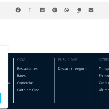
austro de San Francisco, actual Patio de Orden de la Academia, podrán visitar los dife
itares, sino todos aquellos relacionados con la ciencia, el arte y la cultura.
rtillería forma parte de los Museos Militares del Ministerio de Defensa.
cademia de Artillería, considerada como una de las mejores con fondos de la Ilustraci
, el arte y la ciencia, con más de 50.000 volúmenes.
VIAJE
OCIO
PUBLICIDAD
INTER
ismo
Restaurantes
Destaca tu negocio
Transp
Bares
Farmac
timedia
Comercios
Canal
Cartelera Cine
Último