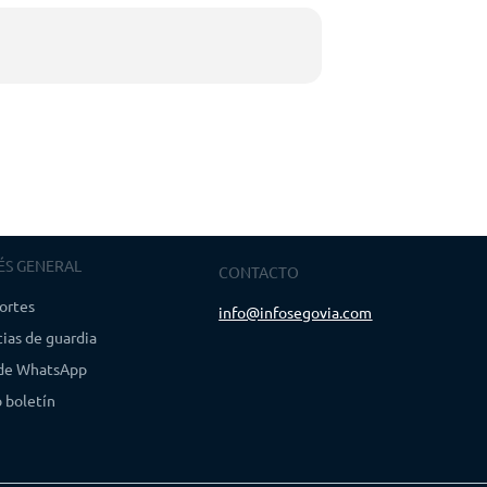
rentes museos que alberga el Centro, en los cuales
ón, biblioteca no enteramente militar, ya que la
ÉS GENERAL
CONTACTO
ortes
info@infosegovia.com
ias de guardia
 de WhatsApp
 boletín