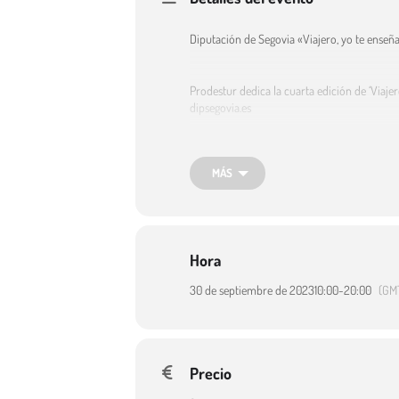
Diputación de Segovia «Viajero, yo te enseñ
Prodestur dedica la cuarta edición de ‘Viaje
dipsegovia.es
MÁS
Hora
30 de septiembre de 2023
10:00
-
20:00
(GM
Precio