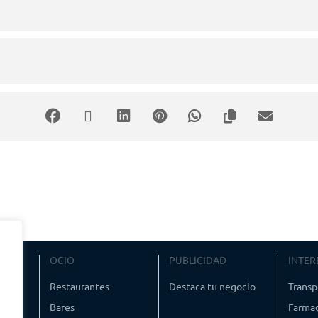
VIAJE
OCIO
PUBLICIDAD
INTER
ismo
Restaurantes
Destaca tu negocio
Transp
Bares
Farmac