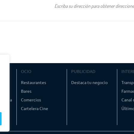
VIAJE
OCIO
PUBLICIDAD
INTER
ismo
Restaurantes
Destaca tu negocio
Transp
Bares
Farmac
timedia
Comercios
Canal
Cartelera Cine
Último