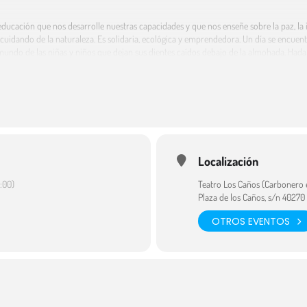
ucación que nos desarrolle nuestras capacidades y que nos enseñe sobre la paz, la i
 cuidando de la naturaleza. Es solidaria, ecológica y emprendedora. Un día se encue
 mundo de las niñas y niños que dejan sus dientes caídos debajo de la almohada. Hada 
eos, haciéndolos realidad para construir un mundo mejor. En esta historia la raton
 unas de otras.
ración: 50 min.
e Circuitos Escénicos de Castilla y León.
Localización
:00)
Teatro Los Caños (Carbonero 
Plaza de los Caños, s/n 4027
OTROS EVENTOS