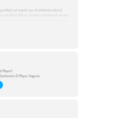
gualdad y el respeto por el ambiente natural.
ntra con Ratón Pérez y los dos se embarcan en una
nos hace volar, soñar y nos presta sus alas para
cita Hada demuestra que personas de culturas
el Mayor)
0 Carbonero El Mayor Segovia