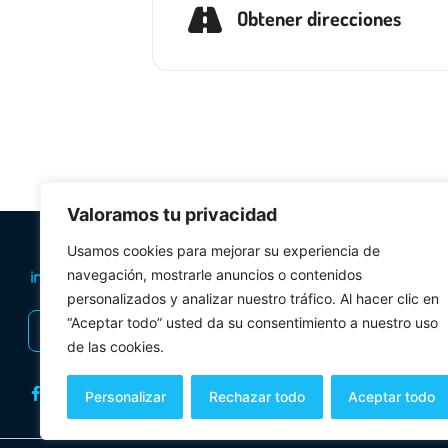
Obtener direcciones
Valoramos tu privacidad
PLANIFICA TU 
Usamos cookies para mejorar su experiencia de
navegación, mostrarle anuncios o contenidos
Oficinas de tur
personalizados y analizar nuestro tráfico. Al hacer clic en
Visitas Guiadas
“Aceptar todo” usted da su consentimiento a nuestro uso
INSCRIBIRSE AL BOLETÍN
Folletos y mul
de las cookies.
Personalizar
Rechazar todo
Aceptar todo