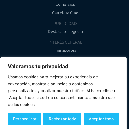
Comercios
Cartelera Cine
PUBLICIDAD
Destaca tu negocio
INTERÉS GENERAL
Transportes
Farmacias de guardia
Valoramos tu privacidad
Canal de WhatsApp
Último boletín
Usamos cookies para mejorar su experiencia de
navegación, mostrarle anuncios o contenidos
CONTACTO
personalizados y analizar nuestro tráfico. Al hacer clic en
info@infosegovia.com
“Aceptar todo” usted da su consentimiento a nuestro uso
de las cookies.
Personalizar
Rechazar todo
Aceptar todo
Todos los derechos reservados
Aviso Legal y Política de Privacidad
Política de Cookies
Mapa Web
Un producto de
Globales Informática