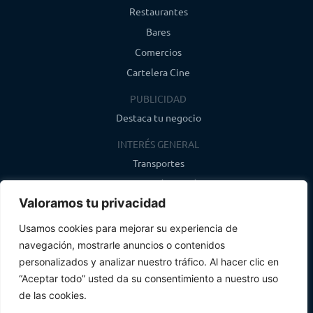
Restaurantes
Bares
Comercios
Cartelera Cine
PUBLICIDAD
Destaca tu negocio
INTERÉS GENERAL
Transportes
Farmacias de guardia
Valoramos tu privacidad
Canal de WhatsApp
Último boletín
Usamos cookies para mejorar su experiencia de
navegación, mostrarle anuncios o contenidos
CONTACTO
personalizados y analizar nuestro tráfico. Al hacer clic en
info@infosegovia.com
“Aceptar todo” usted da su consentimiento a nuestro uso
de las cookies.