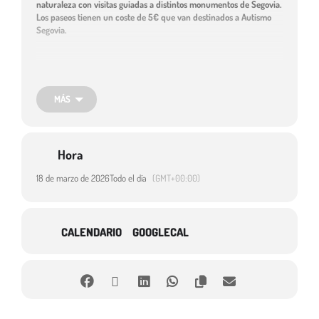
naturaleza con visitas guiadas a distintos monumentos de Segovia.
Los paseos tienen un coste de 5€ que van destinados a Autismo
Segovia.
“Paseos activos con historia”
. El objetivo es sencillo: salir a caminar
para cuidar la salud y, de paso, conocer mejor el patrimonio y el arte de
nuestra provincia.
MÁS
Es un plan pensado para los
miércoles por la tarde, de 16:00 a 18:00
h.
y cada paseo tiene dos partes:
Hora
18 de marzo de 2026
Todo el día
(GMT+00:00)
Una caminata
por la naturaleza para mover el cuerpo y estar
sanos.
CALENDARIO
GOOGLECAL
Una visita guiada
donde la experta Begoña Horcajo nos explicará
la historia y los secretos de diferentes monumentos.