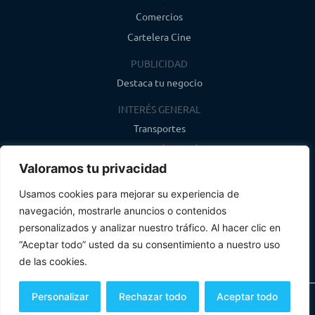
Comercios
Cartelera Cine
PUBLICIDAD
Destaca tu negocio
INTERÉS GENERAL
Transportes
Farmacias de guardia
Valoramos tu privacidad
Canal de WhatsApp
Último boletín
Usamos cookies para mejorar su experiencia de
navegación, mostrarle anuncios o contenidos
CONTACTO
personalizados y analizar nuestro tráfico. Al hacer clic en
info@infosegovia.com
“Aceptar todo” usted da su consentimiento a nuestro uso
de las cookies.
Personalizar
Rechazar todo
Aceptar todo
Todos los derechos reservados
Aviso Legal y Política de Privacidad
Política de Cookies
Mapa Web
Un producto de
Globales Informática