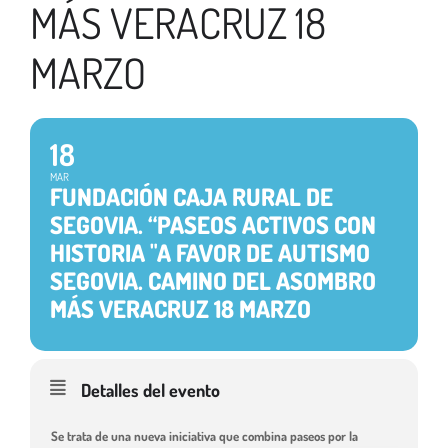
MÁS VERACRUZ 18
MARZO
18
MAR
FUNDACIÓN CAJA RURAL DE
SEGOVIA. “PASEOS ACTIVOS CON
HISTORIA "A FAVOR DE AUTISMO
SEGOVIA. CAMINO DEL ASOMBRO
MÁS VERACRUZ 18 MARZO
Detalles del evento
Se trata de una nueva iniciativa que combina paseos por la