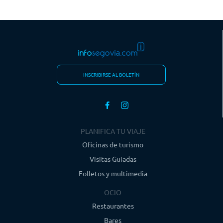
Lo mejor de estos paseos es que son solidarios. La
Fundación Caja
Rural de Segovia se hace cargo de todos los gastos
(guía y entradas
de las visitas), para que los
5 euros
que paga cada persona por
apuntarse vayan
íntegramente destinados a Autismo Segovia
. Este
dinero servirá para ayudarles a conseguir una gran meta: abrir
un
Centro de Día.
INSCRIBIRSE AL BOLETÍN
Ruta 1 – 18 de marzo. Camino del Asombro más Veracruz.
Un paseo
de asombro que recorre parte del Valle del Eresma, mezclando la
naturaleza con el patrimonio religioso extramuros en la ciudad de
Segovia. Culminamos en la iglesia de la Vera Cruz.
PLANIFICA TU VIAJE
Oficinas de turismo
Visitas Guiadas
Folletos y multimedia
OCIO
Restaurantes
Bares